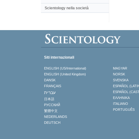
Scientology nella società
Siti internazionali
ENGLISH (US/International)
MAGYAR
ENGLISH (United Kingdom)
NORSK
DANSK
SVENSKA
FRANÇAIS
ESPAÑOL (LATI
עברית
ESPAÑOL (CAS
ΕΛΛΗΝΙΚA
日本語
ITALIANO
РУССКИЙ
PORTUGUÊS
繁體中文
NEDERLANDS
DEUTSCH