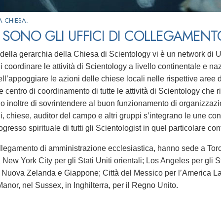
 CHIESA:
SONO GLI UFFICI DI COLLEGAMEN
o della gerarchia della Chiesa di Scientology vi è un network di
di coordinare le attività di Scientology a livello continentale e na
ll’appoggiare le azioni delle chiese locali nelle rispettive aree
e centro di coordinamento di tutte le attività di Scientology che ri
 inoltre di sovrintendere al buon funzionamento di organizzazioni
, chiese, auditor del campo e altri gruppi s’integrano le une con
progresso spirituale di tutti gli Scientologist in quel particolare co
collegamento di amministrazione ecclesiastica, hanno sede a To
 New York City per gli Stati Uniti orientali; Los Angeles per gli S
a, Nuova Zelanda e Giappone; Città del Messico per l’America La
Manor, nel Sussex, in Inghilterra, per il Regno Unito.