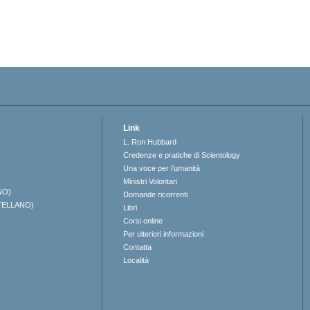
Link
L. Ron Hubbard
Credenze e pratiche di Scientology
Una voce per l’umanità
Ministri Volontari
NO)
Domande ricorrenti
TELLANO)
Libri
Corsi online
Per ulteriori informazioni
Contatta
Località