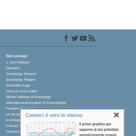
Siti correlati
L. Ron Hubbard
Dianetics
Scientology Network
Scientology Religion
David Miscavige
Inizia un corso online
Ministri Volontari di Scientology
International Association of Scientologists
Freedom Magazine
La Via della Felicità
Conosci il vero te stesso.
A sostegno di un mondo libero dalla droga
Il primo gradino per
Uniti per i Diritti Umani
saperne di più potrebbe
Gioventù per i Diritti Umani
semplicemente essere