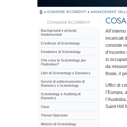
»
DOMANDE RICORRENTI
»
MANAGEMENT DELLA
COSA 
DOMANDE RICORRENTI
All’intern
Background e principi
fondamentali
incaricati 
Credenze di Scientology
consiste ne
Fondatore di Scientology
d’incontro 
si occupano
Che cosa fa Scientology per
l’individuo?
da missioni
Libri di Scientology e Dianetics
finale, il 
Servizi di addestramento di
Uffici di 
Dianetics e Scientology
l’Europa, a
Scientology e Auditing di
Dianetics
l’Australi
Saint Hill 
Clear
Thetan Operante
Ministri di Scientology