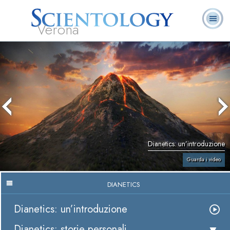
Verona
L. Ron Hubbard:
Che cos’è
Ministri
Domande
Libri
Fondatore
Scientology?
Volontari
ricorrenti
Dianetics: un’introduzione
Guarda i video
DIANETICS
Dianetics: un’introduzione
Dianetics: storie personali