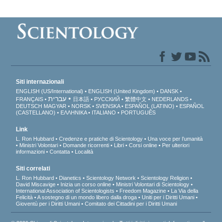
Siti internazionali
ENGLISH (US/International)
ENGLISH (United Kingdom)
DANSK
עברית
FRANÇAIS
日本語
РУССКИЙ
繁體中文
NEDERLANDS
DEUTSCH
MAGYAR
NORSK
SVENSKA
ESPAÑOL (LATINO)
ESPAÑOL
(CASTELLANO)
ΕΛΛΗΝΙΚA
ITALIANO
PORTUGUÊS
Link
L. Ron Hubbard
Credenze e pratiche di Scientology
Una voce per l’umanità
Ministri Volontari
Domande ricorrenti
Libri
Corsi online
Per ulteriori
informazioni
Contatta
Località
Siti correlati
L. Ron Hubbard
Dianetics
Scientology Network
Scientology Religion
David Miscavige
Inizia un corso online
Ministri Volontari di Scientology
International Association of Scientologists
Freedom Magazine
La Via della
Felicità
A sostegno di un mondo libero dalla droga
Uniti per i Diritti Umani
Gioventù per i Diritti Umani
Comitato dei Cittadini per i Diritti Umani