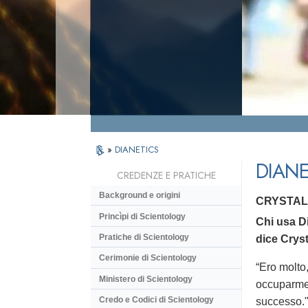
»
DIANETICS
DIANE
CREDENZE E PRATICHE
Background e origini
CRYSTAL
Princìpi di Scientology
Chi usa Di
Pratiche di Scientology
dice Cryst
Cerimonie di Scientology
“Ero molto,
Ministero di Scientology
occuparmen
Credo e Codici di Scientology
successo.