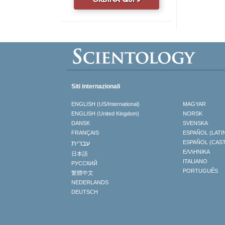
Siti internazionali
ENGLISH (US/International)
MAGYAR
ENGLISH (United Kingdom)
NORSK
DANSK
SVENSKA
FRANÇAIS
ESPAÑOL (LATI
עברית
ESPAÑOL (CAS
ΕΛΛΗΝΙΚA
日本語
ITALIANO
РУССКИЙ
PORTUGUÊS
繁體中文
NEDERLANDS
DEUTSCH