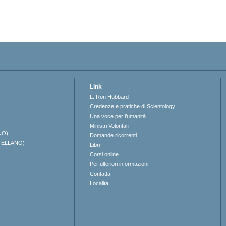
Link
L. Ron Hubbard
Credenze e pratiche di Scientology
Una voce per l’umanità
Ministri Volontari
NO)
Domande ricorrenti
TELLANO)
Libri
Corsi online
Per ulteriori informazioni
Contatta
Località