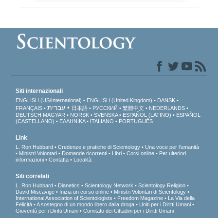
Siti internazionali
ENGLISH (US/International)
ENGLISH (United Kingdom)
DANSK
עברית
FRANÇAIS
日本語
РУССКИЙ
繁體中文
NEDERLANDS
DEUTSCH
MAGYAR
NORSK
SVENSKA
ESPAÑOL (LATINO)
ESPAÑOL
(CASTELLANO)
ΕΛΛΗΝΙΚA
ITALIANO
PORTUGUÊS
Link
L. Ron Hubbard
Credenze e pratiche di Scientology
Una voce per l’umanità
Ministri Volontari
Domande ricorrenti
Libri
Corsi online
Per ulteriori
informazioni
Contatta
Località
Siti correlati
L. Ron Hubbard
Dianetics
Scientology Network
Scientology Religion
David Miscavige
Inizia un corso online
Ministri Volontari di Scientology
International Association of Scientologists
Freedom Magazine
La Via della
Felicità
A sostegno di un mondo libero dalla droga
Uniti per i Diritti Umani
Gioventù per i Diritti Umani
Comitato dei Cittadini per i Diritti Umani