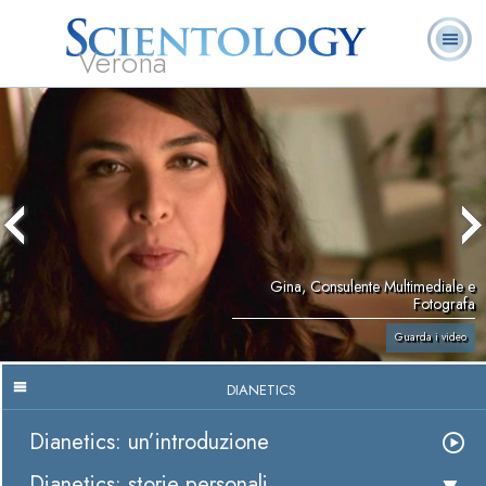
Verona
L. Ron Hubbard:
Che cos’è
Ministri
Domande
Libri
Fondatore
Scientology?
Volontari
ricorrenti
Gina, Consulente Multimediale e
Fotografa
Guarda i video
DIANETICS
Dianetics: un’introduzione
Dianetics: storie personali