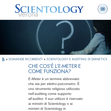
Verona
L. Ron Hubbard:
Che cos’è
Ministri
Domande
Libri
Fondatore
Scientology?
Volontari
ricorrenti
»
DOMANDE RICORRENTI
»
SCIENTOLOGY E AUDITING DI DIANETICS
CHE COS’È L’E-METER E
COME FUNZIONA?
E-Meter
è un termine abbreviato
che sta per
elettro-psicometro.
È
uno strumento religioso utilizzato
nell’auditing come supporto
all’auditor. Il suo utilizzo è riservato
ai ministri di Scientology o ai
ministri di Scientology in