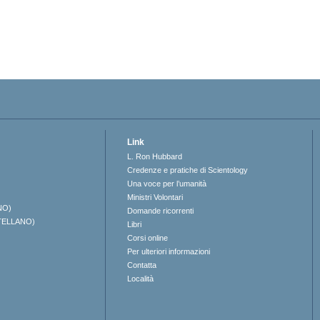
Link
L. Ron Hubbard
Credenze e pratiche di Scientology
Una voce per l’umanità
Ministri Volontari
NO)
Domande ricorrenti
TELLANO)
Libri
Corsi online
Per ulteriori informazioni
Contatta
Località