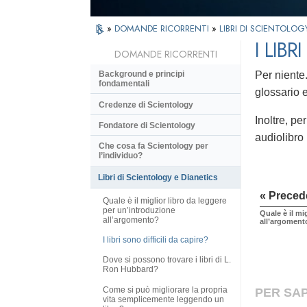
»
DOMANDE RICORRENTI
»
LIBRI DI SCIENTOLOG
I LIBR
DOMANDE RICORRENTI
Per niente
Background e principi
fondamentali
glossario e
Credenze di Scientology
Inoltre, pe
Fondatore di Scientology
audiolibro 
Che cosa fa Scientology per
l’individuo?
Libri di Scientology e Dianetics
« Preced
Quale è il miglior libro da leggere
per un’introduzione
Quale è il mi
all’argomento?
all’argoment
I libri sono difficili da capire?
Dove si possono trovare i libri di L.
Ron Hubbard?
Come si può migliorare la propria
PER SAP
vita semplicemente leggendo un