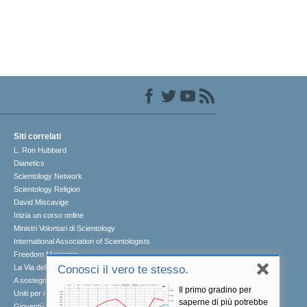
Siti correlati
L. Ron Hubbard
Dianetics
Scientology Network
Scientology Religion
David Miscavige
Inizia un corso online
Ministri Volontari di Scientology
International Association of Scientologists
Freedom Magazine
La Via della Felicità
Conosci il vero te stesso.
A sostegno di un mondo libero dalla droga
Il primo gradino per
Uniti per i Diritti Umani
saperne di più potrebbe
Gioventù per i Diritti Umani