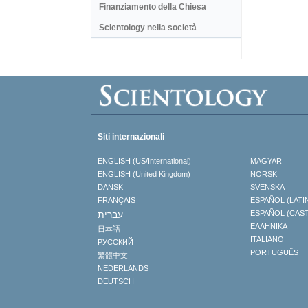
Finanziamento della Chiesa
Scientology nella società
Siti internazionali
ENGLISH (US/International)
MAGYAR
ENGLISH (United Kingdom)
NORSK
DANSK
SVENSKA
FRANÇAIS
ESPAÑOL (LATI
עברית
ESPAÑOL (CAS
ΕΛΛΗΝΙΚA
日本語
ITALIANO
РУССКИЙ
PORTUGUÊS
繁體中文
NEDERLANDS
DEUTSCH