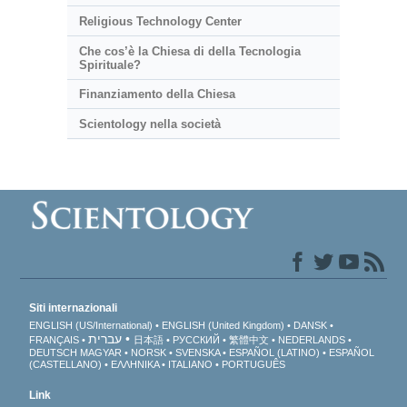
Religious Technology Center
Che cos’è la Chiesa di della Tecnologia
Spirituale?
Finanziamento della Chiesa
Scientology nella società
Siti internazionali
ENGLISH (US/International)
ENGLISH (United Kingdom)
DANSK
עברית
FRANÇAIS
日本語
РУССКИЙ
繁體中文
NEDERLANDS
DEUTSCH
MAGYAR
NORSK
SVENSKA
ESPAÑOL (LATINO)
ESPAÑOL
(CASTELLANO)
ΕΛΛΗΝΙΚA
ITALIANO
PORTUGUÊS
Link