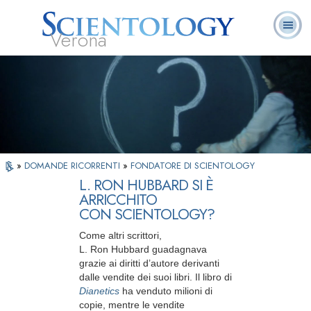
Verona
L. Ron Hubbard:
Che cos’è
Ministri
Domande
Libri
Fondatore
Scientology?
Volontari
ricorrenti
»
DOMANDE RICORRENTI
»
FONDATORE DI SCIENTOLOGY
L. RON HUBBARD SI È
ARRICCHITO
CON SCIENTOLOGY?
Come altri scrittori,
L. Ron Hubbard guadagnava
grazie ai diritti d’autore derivanti
dalle vendite dei suoi libri. Il libro di
Dianetics
ha venduto milioni di
copie, mentre le vendite