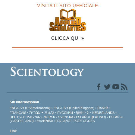
VISITA IL SITO UFFICIALE
CLICCA QUI »
Siti internazionali
ENGLISH (US/International)
ENGLISH (United Kingdom)
DANSK
עברית
FRANÇAIS
日本語
РУССКИЙ
繁體中文
NEDERLANDS
DEUTSCH
MAGYAR
NORSK
SVENSKA
ESPAÑOL (LATINO)
ESPAÑOL
(CASTELLANO)
ΕΛΛΗΝΙΚA
ITALIANO
PORTUGUÊS
Link