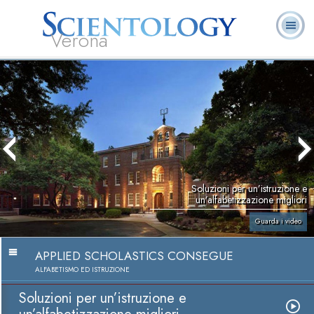
Verona
L. Ron Hubbard:
Che cos’è
Ministri
Domande
Libri
Fondatore
Scientology?
Volontari
ricorrenti
Soluzioni per un’istruzione e
un’alfabetizzazione migliori
Guarda i video
APPLIED SCHOLASTICS CONSEGUE
ALFABETISMO ED ISTRUZIONE
Soluzioni per un’istruzione e