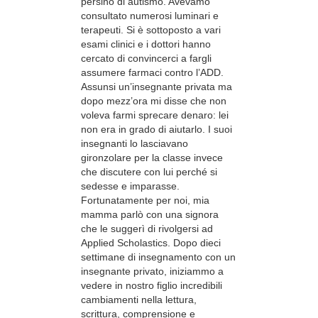
persino di autismo. Avevamo
consultato numerosi luminari e
terapeuti. Si è sottoposto a vari
esami clinici e i dottori hanno
cercato di convincerci a fargli
assumere farmaci contro l’ADD.
Assunsi un’insegnante privata ma
dopo mezz’ora mi disse che non
voleva farmi sprecare denaro: lei
non era in grado di aiutarlo. I suoi
insegnanti lo lasciavano
gironzolare per la classe invece
che discutere con lui perché si
sedesse e imparasse.
Fortunatamente per noi, mia
mamma parlò con una signora
che le suggerì di rivolgersi ad
Applied Scholastics. Dopo dieci
settimane di insegnamento con un
insegnante privato, iniziammo a
vedere in nostro figlio incredibili
cambiamenti nella lettura,
scrittura, comprensione e