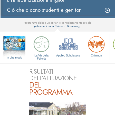
un’alfabetizzazione migliori
Ciò che dicono studenti e genitori
Programmi globali umanitari e di miglioramento sociale
patrocinati dalla Chiesa di Scientology
▼
La Via della
Applied Scholastics
Criminon
In che modo
Felicità
aiutiamo
RISULTATI
DELL’ATTUAZIONE
DEL
PROGRAMMA