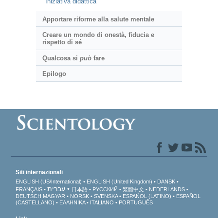
Iniziativa didattica
Apportare riforme alla salute mentale
Creare un mondo di onestà, fiducia e
rispetto di sé
Qualcosa si
può
fare
Epilogo
Siti internazionali
ENGLISH (US/International)
ENGLISH (United Kingdom)
DANSK
עברית
FRANÇAIS
日本語
РУССКИЙ
繁體中文
NEDERLANDS
DEUTSCH
MAGYAR
NORSK
SVENSKA
ESPAÑOL (LATINO)
ESPAÑOL
(CASTELLANO)
ΕΛΛΗΝΙΚA
ITALIANO
PORTUGUÊS