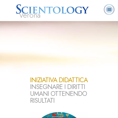
Verona
L. Ron Hubbard:
Che cos’è
Ministri
Domande
Libri
Fondatore
Scientology?
Volontari
ricorrenti
INIZIATIVA DIDATTICA
INSEGNARE I DIRITTI
UMANI OTTENENDO
RISULTATI