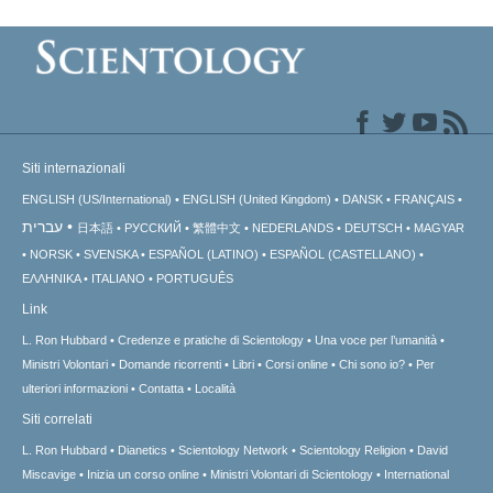
Siti internazionali
ENGLISH (US/International)
ENGLISH (United Kingdom)
DANSK
FRANÇAIS
עברית
日本語
РУССКИЙ
繁體中文
NEDERLANDS
DEUTSCH
MAGYAR
NORSK
SVENSKA
ESPAÑOL (LATINO)
ESPAÑOL (CASTELLANO)
ΕΛΛΗΝΙΚA
ITALIANO
PORTUGUÊS
Link
L. Ron Hubbard
Credenze e pratiche di Scientology
Una voce per l’umanità
Ministri Volontari
Domande ricorrenti
Libri
Corsi online
Chi sono io?
Per
ulteriori informazioni
Contatta
Località
Siti correlati
L. Ron Hubbard
Dianetics
Scientology Network
Scientology Religion
David
Miscavige
Inizia un corso online
Ministri Volontari di Scientology
International