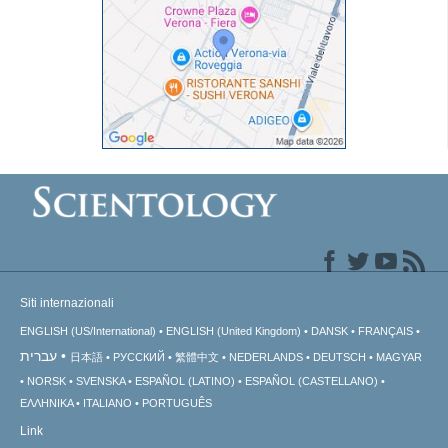
Siti internazionali
ENGLISH (US/International)
ENGLISH (United Kingdom)
DANSK
FRANÇAIS
עברית
日本語
РУССКИЙ
繁體中文
NEDERLANDS
DEUTSCH
MAGYAR
NORSK
SVENSKA
ESPAÑOL (LATINO)
ESPAÑOL (CASTELLANO)
ΕΛΛΗΝΙΚA
ITALIANO
PORTUGUÊS
Link