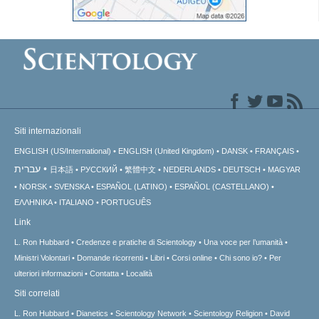
Siti internazionali
ENGLISH (US/International)
ENGLISH (United Kingdom)
DANSK
FRANÇAIS
עברית
日本語
РУССКИЙ
繁體中文
NEDERLANDS
DEUTSCH
MAGYAR
NORSK
SVENSKA
ESPAÑOL (LATINO)
ESPAÑOL (CASTELLANO)
ΕΛΛΗΝΙΚA
ITALIANO
PORTUGUÊS
Link
L. Ron Hubbard
Credenze e pratiche di Scientology
Una voce per l’umanità
Ministri Volontari
Domande ricorrenti
Libri
Corsi online
Chi sono io?
Per
ulteriori informazioni
Contatta
Località
Siti correlati
L. Ron Hubbard
Dianetics
Scientology Network
Scientology Religion
David