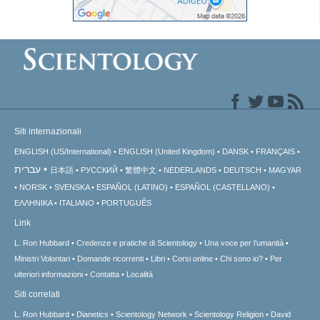
Siti internazionali
ENGLISH (US/International)
ENGLISH (United Kingdom)
DANSK
FRANÇAIS
עברית
日本語
РУССКИЙ
繁體中文
NEDERLANDS
DEUTSCH
MAGYAR
NORSK
SVENSKA
ESPAÑOL (LATINO)
ESPAÑOL (CASTELLANO)
ΕΛΛΗΝΙΚA
ITALIANO
PORTUGUÊS
Link
L. Ron Hubbard
Credenze e pratiche di Scientology
Una voce per l’umanità
Ministri Volontari
Domande ricorrenti
Libri
Corsi online
Chi sono io?
Per
ulteriori informazioni
Contatta
Località
Siti correlati
L. Ron Hubbard
Dianetics
Scientology Network
Scientology Religion
David