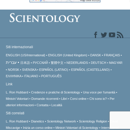
Siti internazionali
ENGLISH (US/International)
ENGLISH (United Kingdom)
DANSK
FRANÇAIS
עברית
日本語
РУССКИЙ
繁體中文
NEDERLANDS
DEUTSCH
MAGYAR
NORSK
SVENSKA
ESPAÑOL (LATINO)
ESPAÑOL (CASTELLANO)
ΕΛΛΗΝΙΚA
ITALIANO
PORTUGUÊS
Link
L. Ron Hubbard
Credenze e pratiche di Scientology
Una voce per l’umanità
Ministri Volontari
Domande ricorrenti
Libri
Corsi online
Chi sono io?
Per
ulteriori informazioni
Contatta
Località
Siti correlati
L. Ron Hubbard
Dianetics
Scientology Network
Scientology Religion
David
Miscavige
Inizia un corso online
Ministri Volontari di Scientology
International