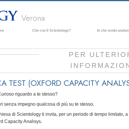
Verona
ore
Che cos’è Scientology?
In che modo aiutia
Credenze e pratiche
Credo e codici di Scientology
PER ULTERIO
Che cosa dicono gli Scientologist
INFORMAZIO
riguardo a Scientology
Incontra uno Scientologist
A TEST (OXFORD CAPACITY ANALYS
All’interno di una Chiesa
I Principi Fondamentali di Scientology
urioso riguardo a te stesso?
Un’Introduzione a Dianetics
ri senza impegno qualcosa di più su te stesso.
Amore e Odio:
iesa di Scientology ti invita, per un periodo di tempo limitato, 
Che Cos’è la Grandezza?
rd Capacity Analisys.