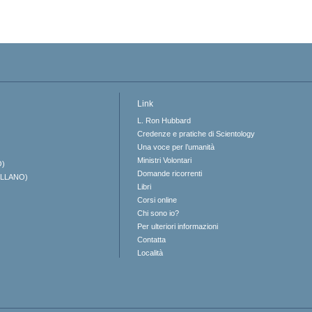
Link
L. Ron Hubbard
Credenze e pratiche di Scientology
Una voce per l’umanità
Ministri Volontari
O)
Domande ricorrenti
ELLANO)
Libri
Corsi online
Chi sono io?
Per ulteriori informazioni
Contatta
Località