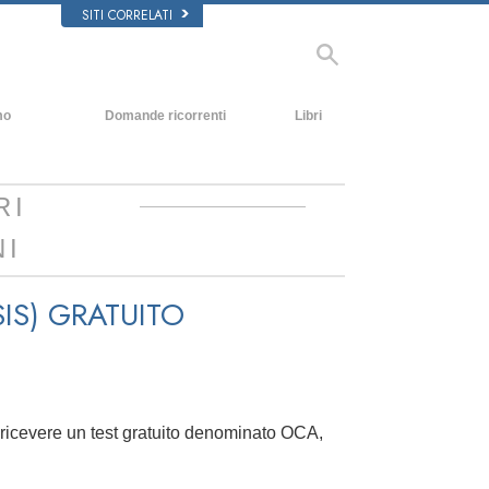
SITI CORRELATI
mo
Domande ricorrenti
Libri
Contesto e principi fondamentali
Libri introduttivi
All’interno di una Chiesa
Audiolibri
RI
L’organizzazione di Scientology
Conferenze Introduttive
NI
Film
IS)
GRATUITO
a ricevere un test gratuito denominato OCA,