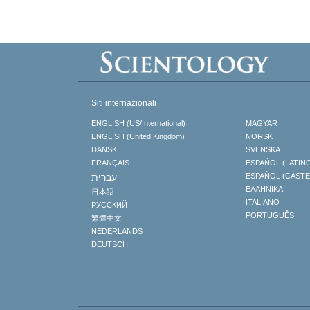
Siti internazionali
ENGLISH (US/International)
MAGYAR
ENGLISH (United Kingdom)
NORSK
DANSK
SVENSKA
FRANÇAIS
ESPAÑOL (LATIN
עברית
ESPAÑOL (CAST
ΕΛΛΗΝΙΚA
日本語
ITALIANO
РУССКИЙ
PORTUGUÊS
繁體中文
NEDERLANDS
DEUTSCH