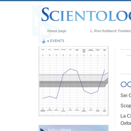
Home page
L. Ron Hubbard: Fondat
»
EVENTS
OC
Sei C
Scop
La Ch
Oxfo
Istruzioni