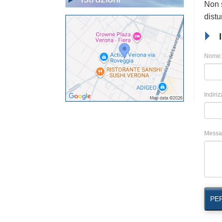
Non s
distu
Nome:
Indiriz
Messa
PE