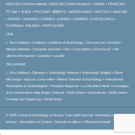
ENGLISH (US/International)
ENGLISH (United Kingdom)
DANSK
FRANÇAIS
עברית
日本語
РУССКИЙ
繁體中文
NEDERLANDS
DEUTSCH
MAGYAR
NORSK
SVENSKA
ESPAÑOL (LATINO)
ESPAÑOL (CASTELLANO)
ΕΛΛΗΝΙΚA
ITALIANO
PORTUGUÊS
Link
L. Ron Hubbard
Credenze e pratiche di Scientology
Una voce per l’umanità
Ministri Volontari
Domande ricorrenti
Libri
Corsi online
Chi sono io?
Per
ulteriori informazioni
Contatta
Località
Siti correlati
L. Ron Hubbard
Dianetics
Scientology Network
Scientology Religion
David
Miscavige
Inizia un corso online
Ministri Volontari di Scientology
International
Association of Scientologists
Freedom Magazine
La Via della Felicità
A sostegno
di un mondo libero dalla droga
Uniti per i Diritti Umani
Gioventù per i Diritti Umani
Comitato dei Cittadini per i Diritti Umani
© 2026
Chiesa di Scientology di Verona.
Tutti i diritti riservati.
Informativa sulla
privacy
•
Normativa sui Cookie
•
Clausole di utilizzo
•
Informazioni legali
.