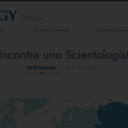
Verona
ore
Che cos’è Scientology?
In che modo aiutia
Credenze e pratiche
Incontra uno Scientologis
Credo e codici di Scientology
Che cosa dicono gli Scientologist
riguardo a Scientology
Vedi Regioni
Vedi Professioni
Incontra uno Scientologist
All’interno di una Chiesa
I Principi Fondamentali di Scientology
Un’Introduzione a Dianetics
Amore e Odio:
Che Cos’è la Grandezza?