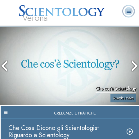
Verona
L. Ron Hubbard:
Che cos’è
Ministri
Domande
Libri
Fondatore
Scientology?
Volontari
ricorrenti
Che cos’è Scientology
Guarda i video
CREDENZE E PRATICHE
Che Cosa Dicono gli Scientologist
Riguardo a Scientology