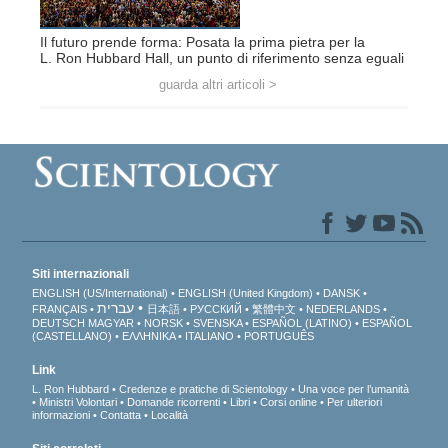
Il futuro prende forma: Posata la prima pietra per la
L. Ron Hubbard Hall, un punto di riferimento senza eguali
guarda altri articoli >
Siti internazionali
ENGLISH (US/International)
ENGLISH (United Kingdom)
DANSK
עברית
FRANÇAIS
日本語
РУССКИЙ
繁體中文
NEDERLANDS
DEUTSCH
MAGYAR
NORSK
SVENSKA
ESPAÑOL (LATINO)
ESPAÑOL
(CASTELLANO)
ΕΛΛΗΝΙΚA
ITALIANO
PORTUGUÊS
Link
L. Ron Hubbard
Credenze e pratiche di Scientology
Una voce per l’umanità
Ministri Volontari
Domande ricorrenti
Libri
Corsi online
Per ulteriori
informazioni
Contatta
Località