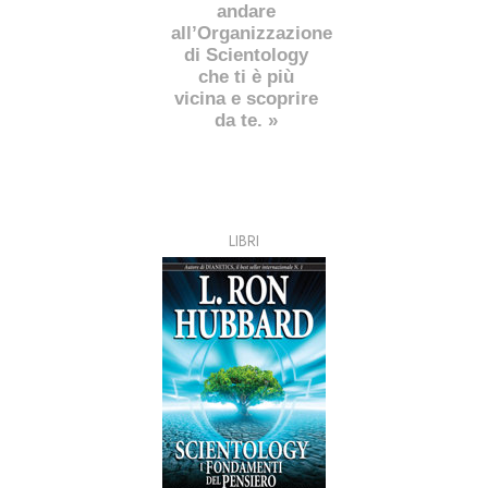
andare
all’Organizzazione
di Scientology
che ti è più
vicina e scoprire
da te. »
LIBRI