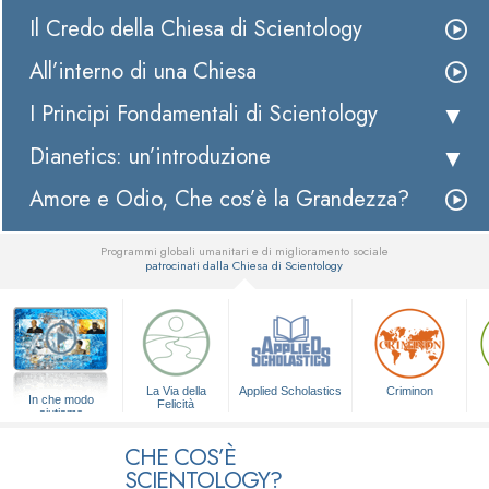
Il Credo della Chiesa di Scientology
All’interno di una Chiesa
I Principi Fondamentali di Scientology
Dianetics: un’introduzione
Amore e Odio, Che cos’è la Grandezza?
Programmi globali umanitari e di miglioramento sociale
patrocinati dalla Chiesa di Scientology
▼
La Via della
Applied Scholastics
Criminon
In che modo
Felicità
aiutiamo
CHE COS’È
SCIENTOLOGY?