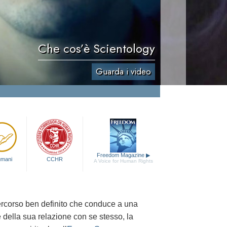
Che cos’è Scientology
Guarda i video
Freedom Magazine
▶
 umani
CCHR
A Voice for Human Rights
percorso ben definito che conduce a una
e della sua relazione con
se stesso, la