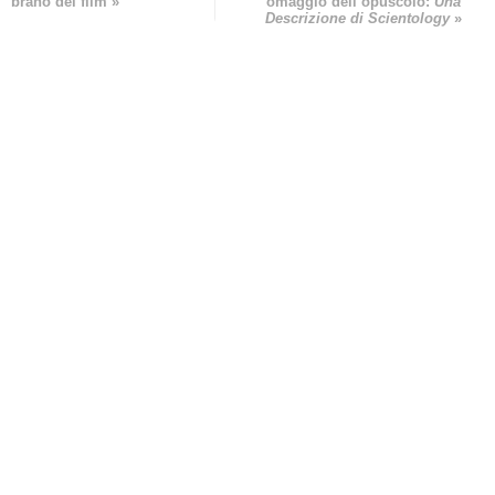
brano del film »
omaggio dell’opuscolo:
Una
Descrizione di Scientology
»