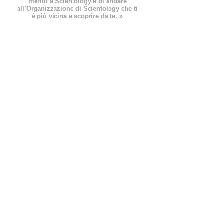
merito a Scientology è di andare
all’Organizzazione di Scientology che ti
è più vicina e scoprire da te. »