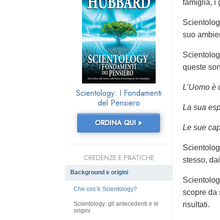
famiglia, i
Scientolo
suo ambien
Scientolog
queste son
L’Uomo è u
Scientology: I Fondamenti
del Pensiero
La sua espe
ORDINA QUI »
Le sue cap
Scientolog
CREDENZE E PRATICHE
stesso,
dai
Background e origini
Scientology
Che cos’è Scientology?
scopre da 
Scientology: gli antecedenti e le
risultati.
origini