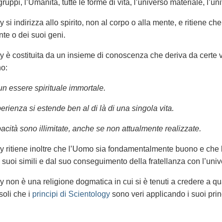
 gruppi, l’Umanità, tutte le forme di vita, l’universo materiale, l’uni
gy
si indirizza allo spirito, non al
corpo o alla mente, e ritiene ch
te o dei suoi geni.
y è costituita da un insieme di conoscenza che deriva da certe ve
o:
n essere spirituale immortale.
rienza si estende ben al di là di una singola vita.
acità sono illimitate, anche se non attualmente realizzate.
y ritiene inoltre che l’Uomo sia fondamentalmente buono e che l
 suoi simili e dal suo conseguimento della fratellanza con l’univ
 non è una religione dogmatica in cui si è tenuti a credere a qua
soli che i
principi di Scientology
sono veri applicando i suoi pri