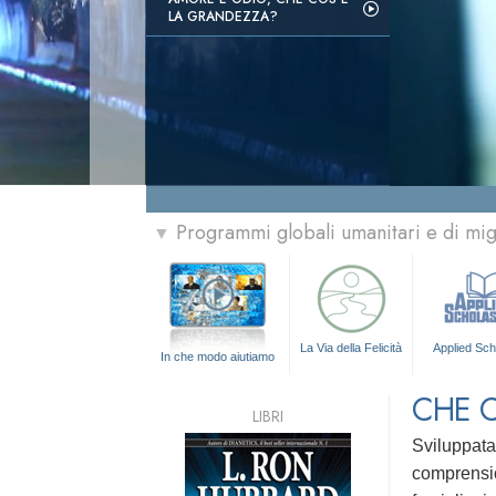
LA GRANDEZZA?
Programmi globali umanitari e di mi
▼
La Via della Felicità
Applied Sch
In che modo aiutiamo
CHE 
LIBRI
Sviluppat
comprensio