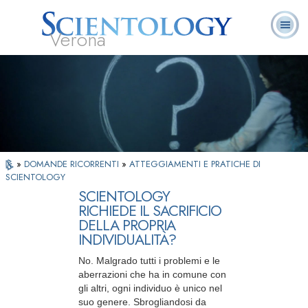
Verona
L. Ron Hubbard:
Che cos’è
Ministri
Domande
Libri
Fondatore
Scientology?
Volontari
ricorrenti
»
DOMANDE RICORRENTI
»
ATTEGGIAMENTI E PRATICHE DI
SCIENTOLOGY
SCIENTOLOGY
RICHIEDE IL SACRIFICIO
DELLA PROPRIA
INDIVIDUALITÀ?
No. Malgrado tutti i problemi e le
aberrazioni che ha in comune con
gli altri, ogni individuo è unico nel
suo genere. Sbrogliandosi da