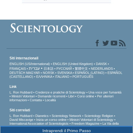
Siti internazionali
ENGLISH (US/International)
ENGLISH (United Kingdom)
DANSK
עברית
FRANÇAIS
日本語
РУССКИЙ
繁體中文
NEDERLANDS
DEUTSCH
MAGYAR
NORSK
SVENSKA
ESPAÑOL (LATINO)
ESPAÑOL
(CASTELLANO)
ΕΛΛΗΝΙΚA
ITALIANO
PORTUGUÊS
Link
L. Ron Hubbard
Credenze e pratiche di Scientology
Una voce per l’umanità
Ministri Volontari
Domande ricorrenti
Libri
Corsi online
Per ulteriori
informazioni
Contatta
Località
Siti correlati
L. Ron Hubbard
Dianetics
Scientology Network
Scientology Religion
David Miscavige
Inizia un corso online
Ministri Volontari di Scientology
International Association of Scientologists
Freedom Magazine
La Via della
Felicità
A sostegno di un mondo libero dalla droga
Uniti per i Diritti Umani
Intraprendi il Primo Passo
Gioventù per i Diritti Umani
Comitato dei Cittadini per i Diritti Umani