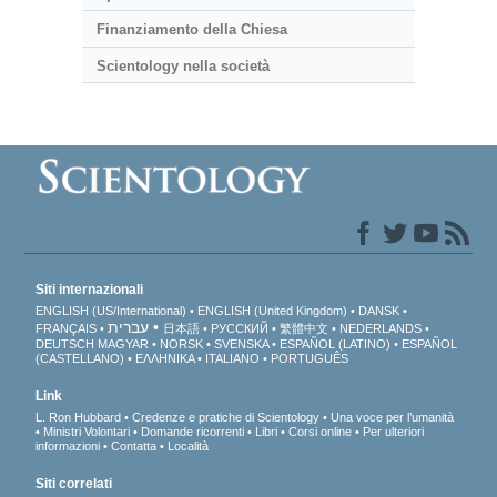
Finanziamento della Chiesa
Scientology nella società
Siti internazionali
ENGLISH (US/International)
ENGLISH (United Kingdom)
DANSK
עברית
FRANÇAIS
日本語
РУССКИЙ
繁體中文
NEDERLANDS
DEUTSCH
MAGYAR
NORSK
SVENSKA
ESPAÑOL (LATINO)
ESPAÑOL
(CASTELLANO)
ΕΛΛΗΝΙΚA
ITALIANO
PORTUGUÊS
Link
L. Ron Hubbard
Credenze e pratiche di Scientology
Una voce per l’umanità
Ministri Volontari
Domande ricorrenti
Libri
Corsi online
Per ulteriori
informazioni
Contatta
Località
Siti correlati