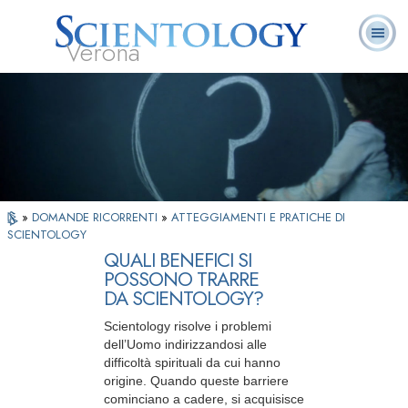
Verona
L. Ron Hubbard:
Che cos’è
Ministri
Domande
Libri
Fondatore
Scientology?
Volontari
ricorrenti
»
DOMANDE RICORRENTI
»
ATTEGGIAMENTI E PRATICHE DI
SCIENTOLOGY
QUALI BENEFICI SI
POSSONO TRARRE
DA SCIENTOLOGY?
Scientology risolve i problemi
dell’Uomo indirizzandosi alle
difficoltà spirituali da cui hanno
origine. Quando queste barriere
cominciano a cadere, si acquisisce