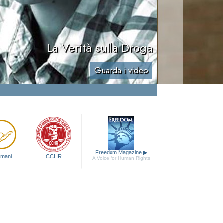
La Verità sulla Droga
Guarda i video
Freedom Magazine
▶
 umani
CCHR
A Voice for Human Rights