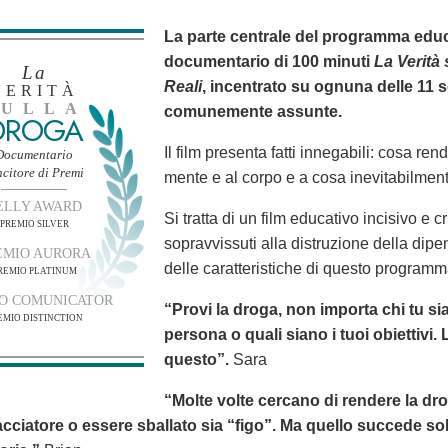
La parte centrale del programma educa
documentario di 100 minuti
La Verità 
La
Reali
, incentrato su ognuna delle 11 
VERITÀ
SULLA
comunemente assunte.
DROGA
Il film presenta fatti innegabili: cosa ren
Documentario
ncitore di Premi
mente e al corpo e a cosa inevitabilment
ELLY AWARD
Si tratta di un film educativo incisivo e
PREMIO SILVER
sopravvissuti alla distruzione della dip
EMIO AURORA
delle caratteristiche di questo programm
REMIO PLATINUM
O COMUNICATOR
“Provi la droga, non importa chi tu si
EMIO DISTINCTION
persona o quali siano i tuoi obiettivi. 
questo”.
Sara
“Molte volte cercano di rendere la dr
acciatore o essere sballato sia “figo”. Ma quello succede solta