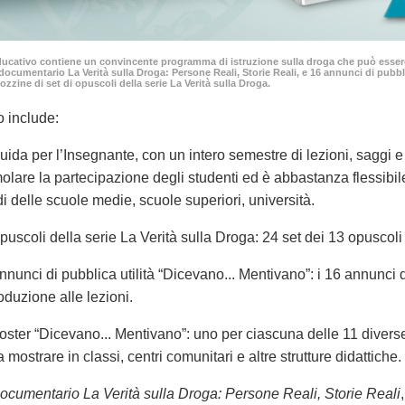
ducativo contiene un convincente programma di istruzione sulla droga che può essere 
documentario La Verità sulla Droga: Persone Reali, Storie Reali, e 16 annunci di pubb
ozzine di set di opuscoli della serie La Verità sulla Droga.
o include:
uida per l’Insegnante, con un intero semestre di lezioni, saggi e
molare la partecipazione degli studenti ed è abbastanza flessibi
di delle scuole medie, scuole superiori, università.
puscoli della serie La Verità sulla Droga: 24 set dei 13 opusco
nnunci di pubblica utilità “Dicevano... Mentivano”: i 16 annunci 
roduzione alle lezioni.
oster “Dicevano... Mentivano”: uno per ciascuna delle 11 diverse
a mostrare in classi, centri comunitari e altre strutture didattiche.
ocumentario La Verità sulla Droga: Persone Reali, Storie Reali