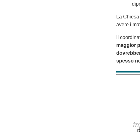
dip
La Chiesa 
avere i mat
Il coordina
maggior pa
dovrebbero
spesso nes
in
D