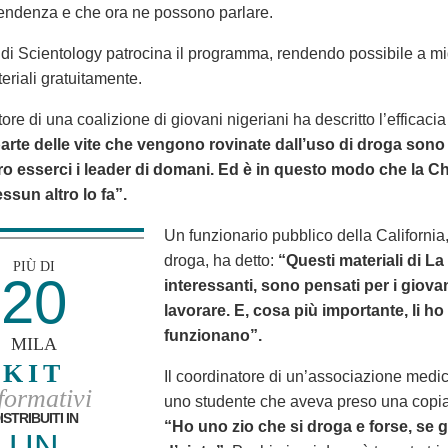
endenza e che ora ne possono parlare.
di Scientology patrocina il programma, rendendo possibile a migl
eriali gratuitamente.
tore di una coalizione di giovani nigeriani ha descritto l’efficac
rte delle vite che vengono rovinate dall’uso di droga sono qu
 esserci i leader di domani. Ed è in questo modo che la Chi
sun altro lo fa”.
Un funzionario pubblico della Californi
droga, ha detto:
“Questi materiali di L
PIÙ DI
20
interessanti, sono pensati per i giovan
lavorare. E, cosa più importante, li ho
funzionano”.
MILA
KIT
Il coordinatore di un’associazione medic
formativi
uno studente che aveva preso una copia
ISTRIBUITI IN
“Ho uno zio che si droga e forse, se g
UN