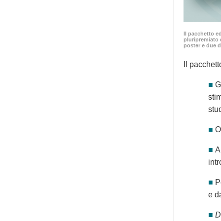
Il pacchetto e
pluripremiato 
poster e due d
Il pacchett
■
G
sti
stu
■
O
■
A
int
■
P
e d
■
D