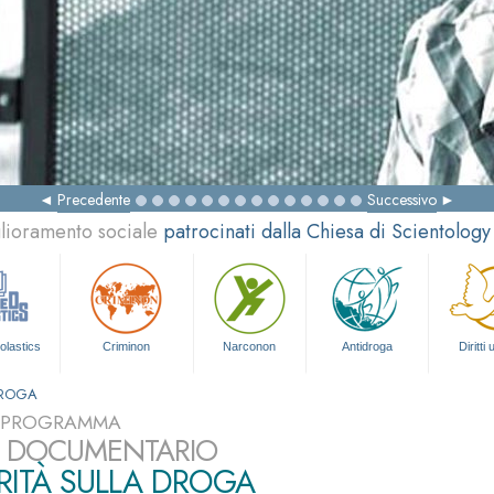
Precedente
Successivo
glioramento sociale
patrocinati dalla Chiesa di Scientology
olastics
Criminon
Narconon
Antidroga
Diritti
DROGA
L PROGRAMMA
LM DOCUMENTARIO
RITÀ SULLA DROGA