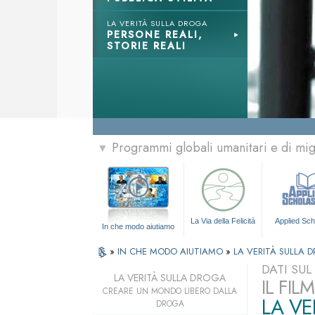
LA VERITÀ SULLA DROGA
PERSONE REALI,
STORIE REALI
Programmi globali umanitari e di mi
▼
La Via della Felicità
Applied Sch
In che modo aiutiamo
»
IN CHE MODO AIUTIAMO
»
LA VERITÀ SULLA 
DATI SU
LA VERITÀ SULLA DROGA
IL FI
CREARE UN MONDO LIBERO DALLA
LA VE
DROGA