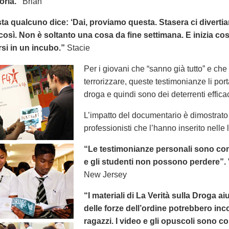
toria.”
Brian
ta qualcuno dice: ‘Dai, proviamo questa. Stasera ci divertia
osì. Non è soltanto una cosa da fine settimana. E inizia cos
rsi in un incubo.”
Stacie
Per i giovani che “sanno già tutto” e che 
terrorizzare, queste testimonianze li por
droga e quindi sono dei deterrenti efficac
L’impatto del documentario è dimostrato
professionisti che l’hanno inserito nelle l
“Le testimonianze personali sono conv
e gli studenti non possono perdere”.
New Jersey
“I materiali di La Verità sulla Droga ai
delle forze dell’ordine potrebbero inc
ragazzi. I video e gli opuscoli sono c