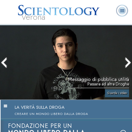
Verona
L. Ron Hubbard:
Che cos’è
Ministri
Domande
Libri
Fondatore
Scientology?
Volontari
ricorrenti
Messaggio di pubblica utilità
Passare ad altre Droghe
Guarda i video
LA VERITÀ SULLA DROGA
CREARE UN MONDO LIBERO DALLA DROGA
FONDAZIONE PER UN