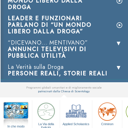
MONDO LIBERO DALLA
DROGA
LEADER E FUNZIONARI
PARLANO DI “UN MONDO
LIBERO DALLA DROGA”
“DICEVANO... MENTIVANO”
ANNUNCI TELEVISIVI DI
PUBBLICA UTILITÀ
La Verità sulla Droga
PERSONE REALI, STORIE REALI
Programmi globali umanitari e di miglioramento sociale
patrocinati dalla Chiesa di Scientology
▼
La Via della
Applied Scholastics
Criminon
In che modo
Felicità