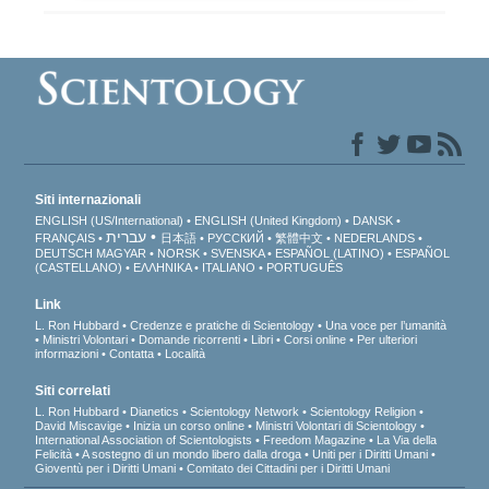
Siti internazionali
ENGLISH (US/International)
ENGLISH (United Kingdom)
DANSK
עברית
FRANÇAIS
日本語
РУССКИЙ
繁體中文
NEDERLANDS
DEUTSCH
MAGYAR
NORSK
SVENSKA
ESPAÑOL (LATINO)
ESPAÑOL
(CASTELLANO)
ΕΛΛΗΝΙΚA
ITALIANO
PORTUGUÊS
Link
L. Ron Hubbard
Credenze e pratiche di Scientology
Una voce per l’umanità
Ministri Volontari
Domande ricorrenti
Libri
Corsi online
Per ulteriori
informazioni
Contatta
Località
Siti correlati
L. Ron Hubbard
Dianetics
Scientology Network
Scientology Religion
David Miscavige
Inizia un corso online
Ministri Volontari di Scientology
International Association of Scientologists
Freedom Magazine
La Via della
Felicità
A sostegno di un mondo libero dalla droga
Uniti per i Diritti Umani
Gioventù per i Diritti Umani
Comitato dei Cittadini per i Diritti Umani