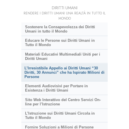
DIRITTI UMANI
RENDERE I DIRITTI UMANI UNA REALTÀ IN TUTTO IL
MONDO
Sostenere la Consapevolezza dei Diritti
Umani in tutto il Mondo
Educare le Persone sui Diritti Umani in
Tutto il Mondo
Materiali Educativi Multimediali Uniti per i
Diritti Umani
L’Irresistibile Appello ai Diritti Umani “30
Diritti, 30 Annunci” che ha Ispirato Milioni di
Persone
Elementi Audiovisivi per Portare in
Esistenza i Diritti Umani
Sito Web Interattivo del Centro Servizi On-
line per l’Istruzione
L’Istruzione sui Diritti Umani Circola in
Tutto il Mondo
Fornire Soluzioni a Milioni di Persone