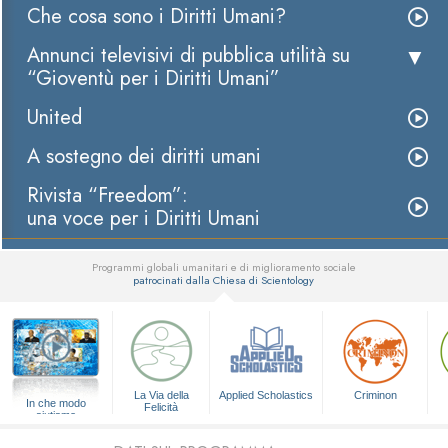
Che cosa sono i Diritti Umani?
Annunci televisivi di pubblica utilità su
“Gioventù per i Diritti Umani”
United
A sostegno dei diritti umani
Rivista “Freedom”:
una voce per i Diritti Umani
Programmi globali umanitari e di miglioramento sociale
patrocinati dalla Chiesa di Scientology
▼
La Via della
Applied Scholastics
Criminon
In che modo
Felicità
aiutiamo