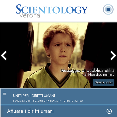
Verona
L. Ron Hubbard:
Che cos’è
Ministri
Domande
Libri
Fondatore
Scientology?
Volontari
ricorrenti
Messaggio di pubblica utilità
2. Non discriminare
Guarda i video
UNITI PER I DIRITTI UMANI
RENDERE I DIRITTI UMANI UNA REALTÀ IN TUTTO IL MONDO
Attuare i diritti umani