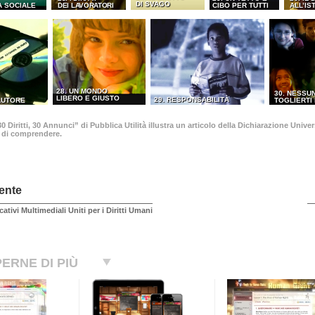
DI SVAGO
A SOCIALE
DEI LAVORATORI
CIBO PER TUTTI
ALL’IS
28. UN MONDO
30. NESSU
LIBERO E GIUSTO
29. RESPONSABILITÀ
’AUTORE
TOGLIERTI 
 Diritti, 30 Annunci” di Pubblica Utilità illustra un articolo della Dichiarazione Univ
o di comprendere.
ente
cativi Multimediali Uniti per i Diritti Umani
ERNE DI PIÙ