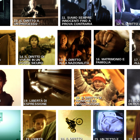
11. SIAMO SEMPRE
10. IL DIRITTO A
INNOCENTI FINO A
UN PROCESSO
PROVA CONTRARIA
12. IL DIRITTO
14. IL DIRITTO DI
16. MATRIMONIO E
I
VIVERE IN UN
15. IL DIRITTO
17.
FAMIGLIA
POSTO SICURO
ALLA NAZIONALITÀ
ALL
20. IL DIRITTO DI
I
19. LIBERTÀ DI
RIUNIONE ED
21. IL 
ESPRESSIONE
ASSOCIAZIONE
DEMOC
24. IL DIRITTO
23. I DIRITTI
25. UN TETTO E
26. IL 