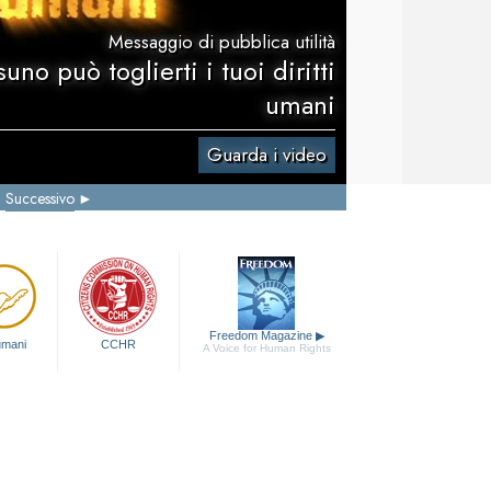
Messaggio di pubblica utilità
uno può toglierti i tuoi diritti
umani
Guarda i video
Successivo
Freedom Magazine
▶
 umani
CCHR
A Voice for Human Rights