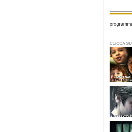
programma p
CLICCA SU
1. SIAMO NATI
LIBERI ED UG
5. NESSUNA 