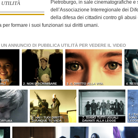
Pietroburgo, in sale cinematografiche e s
UTILITÀ
dell’Associazione Interregionale dei Dif
della difesa dei cittadini contro gli abusi
er formare i suoi funzionari sui diritti umani.
 UN ANNUNCIO DI PUBBLICA UTILITÀ PER VEDERE IL VIDEO
 TUTTI
UALI
2. NON DISCRIMINARE
3. IL DIRITTO ALLA VITA
4. NES
8. I TU
6. HAI I TUOI DIRITTI
7. SIAMO TUTTI UGUALI
SONO 
OVUNQUE TU VADA
DAVANTI ALLA LEGGE
LEGG
TORTURA