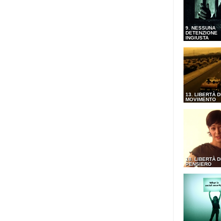
9. NESSUNA
DETENZIONE
INGIUSTA
13. LIBERTÀ D
MOVIMENTO
18. LIBERTÀ D
PENSIERO