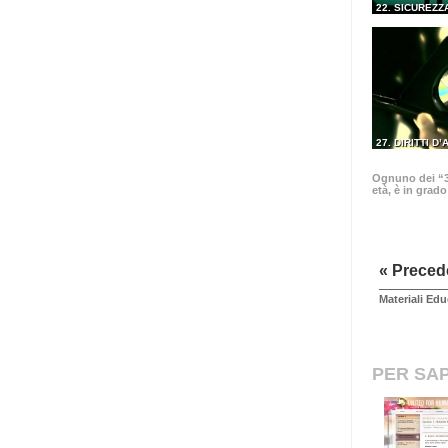
22. SICUREZZ
27. DIRITTI D
Ognuno dei “30
età, è in grad
« Preced
Materiali Edu
PER SAP