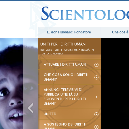
L. Ron Hubbard: Fondatore
Che cos’è
UNITI PER I DIRITTI UMANI
RENDERE I DIRITTI UMANI UNA REALTÀ IN
TUTTO IL MONDO
ATTUARE I DIRITTI UMANI
CHE COSA SONO I DIRITTI
UMANI?
ANNUNCI TELEVISIVI DI
PUBBLICA UTILITÀ SU
“GIOVENTÙ PER I DIRITTI
UMANI”
UNITED
A SOSTEGNO DEI DIRITTI