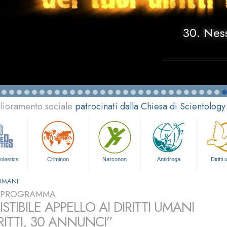
30. Ness
glioramento sociale
patrocinati dalla Chiesa di Scientology
olastics
Criminon
Narconon
Antidroga
Diritti
 UMANI
L PROGRAMMA
SISTIBILE APPELLO AI DIRITTI UMANI
RITTI, 30 ANNUNCI”