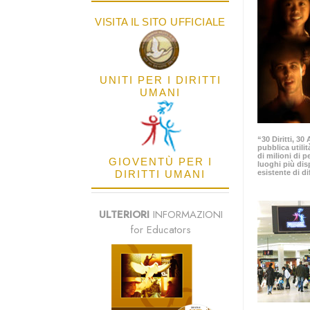
VISITA IL SITO UFFICIALE
UNITI PER I DIRITTI
UMANI
“30 Diritti, 3
pubblica utilit
di milioni di p
GIOVENTÙ PER I
luoghi più dis
DIRITTI UMANI
esistente di di
ULTERIORI
INFORMAZIONI
for Educators