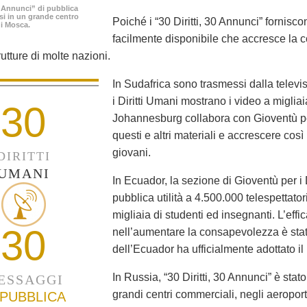
30 Annunci” di pubblica
ssi in un grande centro
Poiché i “30 Diritti, 30 Annunci” fornisc
i Mosca.
facilmente disponibile che accresce la 
rutture di molte nazioni.
In Sudafrica sono trasmessi dalla televis
i Diritti Umani mostrano i video a migliaia
30
Johannesburg collabora con Gioventù per 
questi e altri materiali e accrescere così
giovani.
DIRITTI
UMANI
In Ecuador, la sezione di Gioventù per i
pubblica utilità a 4.500.000 telespettato
migliaia di studenti ed insegnanti. L’ef
30
nell’aumentare la consapevolezza è stata
dell’Ecuador ha ufficialmente adottato il
In Russia, “30 Diritti, 30 Annunci” è stat
ESSAGGI
grandi centri commerciali, negli aeropor
 PUBBLICA