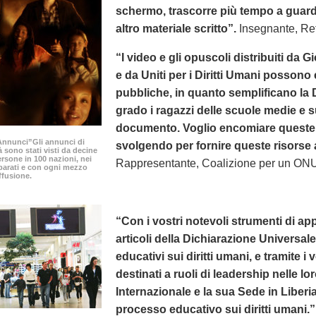
schermo, trascorre più tempo a guard
altro materiale scritto”.
Insegnante, Ret
“I video e gli opuscoli distribuiti da G
e da Uniti per i Diritti Umani possono 
pubbliche, in quanto semplificano la
grado i ragazzi delle scuole medie e 
documento. Voglio encomiare queste o
0 Annunci”Gli annunci di
svolgendo per fornire queste risorse a i
à sono stati visti da decine
ersone in 100 nazioni, nei
Rappresentante, Coalizione per un ONU
parati e con ogni mezzo
ffusione.
“Con i vostri notevoli strumenti di appr
articoli della Dichiarazione Universa
educativi sui diritti umani, e tramite i 
destinati a ruoli di leadership nelle l
Internazionale e la sua Sede in Liberi
processo educativo sui diritti umani.”