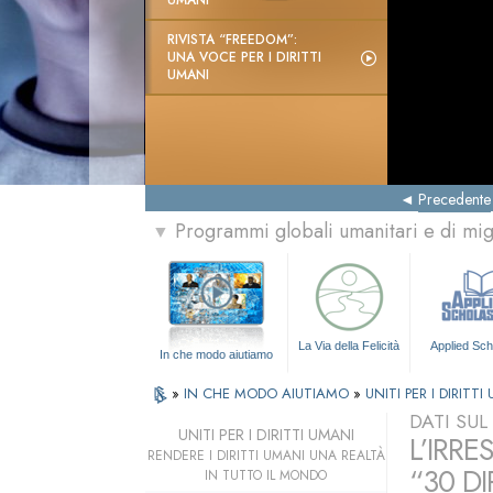
UMANI
RIVISTA “FREEDOM”:
UNA VOCE PER I DIRITTI
UMANI
Precedente
Programmi globali umanitari e di mi
▼
La Via della Felicità
Applied Sch
In che modo aiutiamo
»
IN CHE MODO AIUTIAMO
»
UNITI PER I DIRITTI
DATI SU
UNITI PER I DIRITTI UMANI
L’IRRE
RENDERE I DIRITTI UMANI UNA REALTÀ
“30 DI
IN TUTTO IL MONDO