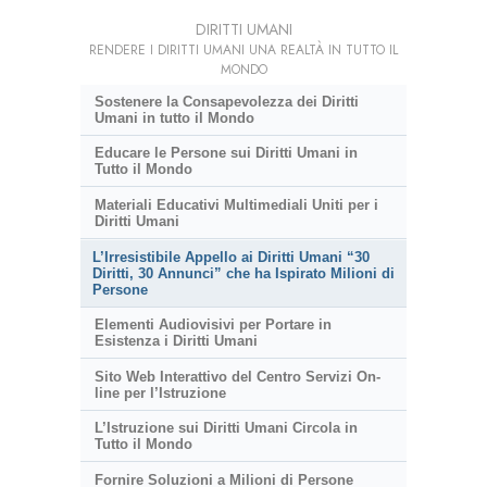
DIRITTI UMANI
RENDERE I DIRITTI UMANI UNA REALTÀ IN TUTTO IL
MONDO
Sostenere la Consapevolezza dei Diritti
Umani in tutto il Mondo
Educare le Persone sui Diritti Umani in
Tutto il Mondo
Materiali Educativi Multimediali Uniti per i
Diritti Umani
L’Irresistibile Appello ai Diritti Umani “30
Diritti, 30 Annunci” che ha Ispirato Milioni di
Persone
Elementi Audiovisivi per Portare in
Esistenza i Diritti Umani
Sito Web Interattivo del Centro Servizi On-
line per l’Istruzione
L’Istruzione sui Diritti Umani Circola in
Tutto il Mondo
Fornire Soluzioni a Milioni di Persone