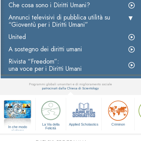
Che cosa sono i Diritti Umani?
Annunci televisivi di pubblica utilità su
“Gioventù per i Diritti Umani”
United
A sostegno dei diritti umani
Rivista “Freedom”:
una voce per i Diritti Umani
Programmi globali umanitari e di miglioramento sociale
patrocinati dalla Chiesa di Scientology
▼
La Via della
Applied Scholastics
Criminon
In che modo
Felicità
aiutiamo