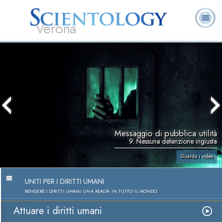
Verona
L. Ron Hubbard:
Che cos’è
Ministri
Domande
Libri
Fondatore
Scientology?
Volontari
ricorrenti
Messaggio di pubblica utilità
9. Nessuna detenzione ingiusta
Guarda i video
UNITI PER I DIRITTI UMANI
RENDERE I DIRITTI UMANI UNA REALTÀ IN TUTTO IL MONDO
Attuare i diritti umani