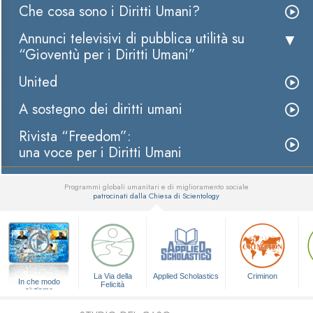
Che cosa sono i Diritti Umani?
Annunci televisivi di pubblica utilità su
“Gioventù per i Diritti Umani”
United
A sostegno dei diritti umani
Rivista “Freedom”:
una voce per i Diritti Umani
Programmi globali umanitari e di miglioramento sociale
patrocinati dalla Chiesa di Scientology
▼
La Via della
Applied Scholastics
Criminon
In che modo
Felicità
aiutiamo