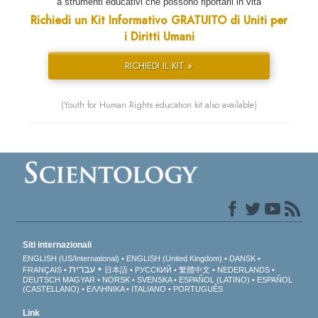
a strumenti educativi che possono riportarli in vita
Richiedi un Kit Informativo GRATUITO di Uniti per
i Diritti Umani
RICHIEDI IL KIT »
(Youth for Human Rights education kit also available)
Siti internazionali
ENGLISH (US/International)
ENGLISH (United Kingdom)
DANSK
עברית
FRANÇAIS
日本語
РУССКИЙ
繁體中文
NEDERLANDS
DEUTSCH
MAGYAR
NORSK
SVENSKA
ESPAÑOL (LATINO)
ESPAÑOL
(CASTELLANO)
ΕΛΛΗΝΙΚA
ITALIANO
PORTUGUÊS
Link