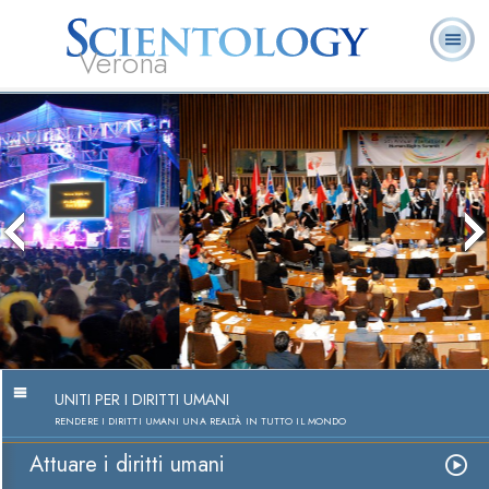
Verona
L. Ron Hubbard:
Che cos’è
Ministri
Domande
Libri
Fondatore
Scientology?
Volontari
ricorrenti
Attuare i Diritti Umani
Guarda i video
UNITI PER I DIRITTI UMANI
RENDERE I DIRITTI UMANI UNA REALTÀ IN TUTTO IL MONDO
Attuare i diritti umani