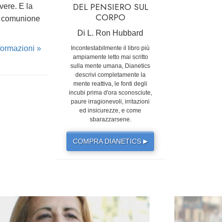
DEL PENSIERO SUL
vere. E la
CORPO
la comunione
Di L. Ron Hubbard
nformazioni »
Incontestabilmente il libro più
ampiamente letto mai scritto
sulla mente umana, Dianetics
descrivi completamente la
mente reattiva, le fonti degli
incubi prima d'ora sconosciute,
paure irragionevoli, irritazioni
ed insicurezze, e come
sbarazzarsene.
COMPRA DIANETICS
▶
next