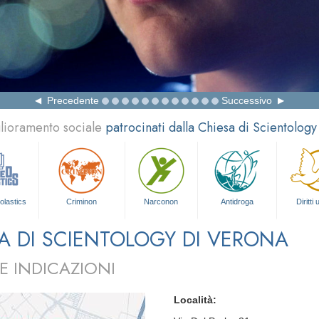
Precedente
Successivo
glioramento sociale
patrocinati dalla Chiesa di Scientology
olastics
Criminon
Narconon
Antidroga
Diritti
A DI SCIENTOLOGY DI VERONA
E INDICAZIONI
Località: