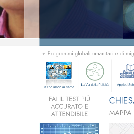
Programmi globali umanitari e di mi
▼
La Via della Felicità
Applied Sch
In che modo aiutiamo
CHIES
FAI IL TEST PIÙ
ACCURATO E
MAPPA 
ATTENDIBILE