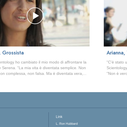
, Grossista
Arianna, 
ntology ho cambiato il mio modo di affrontare la
“C'è stato 
ce Serena. “La mia vita è diventata semplice. Non
Scientology
, non complessa, non falsa. Ma è diventata vera,...
“Non è vero
Link
L. Ron Hubbard