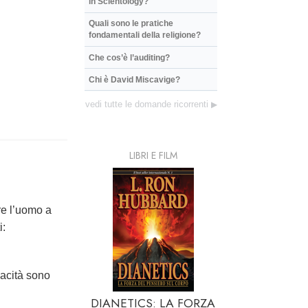
in Scientology?
Quali sono le pratiche
fondamentali della religione?
Che cos’è l’auditing?
Chi è David Miscavige?
vedi tutte le domande ricorrenti
▶
LIBRI E FILM
re l’uomo a
i:
pacità sono
DIANETICS: LA FORZA