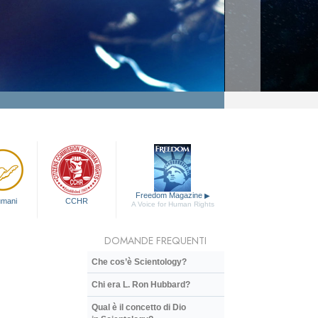
Freedom Magazine
▶
 umani
CCHR
A Voice for Human Rights
DOMANDE FREQUENTI
Che cos’è Scientology?
Chi era L. Ron Hubbard?
Qual è il concetto di Dio