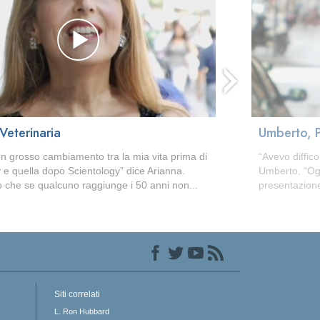
Veterinaria
Umberto, P
un grosso cambiamento tra la mia vita prima di
“Avevo diffic
 e quella dopo Scientology” dice Arianna.
Umberto. “Ogg
 che se qualcuno raggiunge i 50 anni non...
presentazione
Siti correlati
L. Ron Hubbard