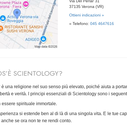
Via Del Perlar 31
37135 Verona (VR)
Ottieni indicazioni »
» Telefono:
045 4647616
S’È SCIENTOLOGY?
 è una religione nel suo senso più elevato, poiché aiuta a porta
ibertà e verità. I principi essenziali di Scientology sono i seguent
 essere spirituale immortale.
perienza si estende ben al di là di una singola vita. E le tue ca
e, anche se ora non te ne rendi conto.