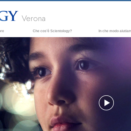
Verona
ore
Che cos’è Scientology?
In che modo aiutia
Credenze e pratiche
Credo e codici di Scientology
Che cosa dicono gli Scientologist
riguardo a Scientology
Incontra uno Scientologist
All’interno di una Chiesa
I Principi Fondamentali di Scientology
Un’Introduzione a Dianetics
Play
Amore e Odio:
Che Cos’è la Grandezza?
Vide