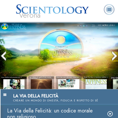
Verona
L. Ron Hubbard:
Che cos’è
Ministri
Domande
Libri
Fondatore
Scientology?
Volontari
ricorrenti
LA VIA DELLA FELICITÀ
CREARE UN MONDO DI ONESTÀ, FIDUCIA E RISPETTO DI SÉ
La Via della Felicità: un codice morale
non religioso