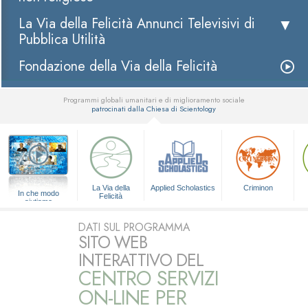
La Via della Felicità Annunci Televisivi di
Pubblica Utilità
Fondazione della Via della Felicità
Programmi globali umanitari e di miglioramento sociale
patrocinati dalla Chiesa di Scientology
▼
La Via della
Applied Scholastics
Criminon
In che modo
Felicità
aiutiamo
DATI SUL PROGRAMMA
SITO WEB
INTERATTIVO DEL
CENTRO SERVIZI
ON-LINE PER