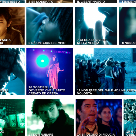
DI TE STESSO
2 SII MODERATO
IL LIBERTINAGGIO
I BAMBIN
D AIUTA
7 CERCA DI VIVERE
RI
6 DÀ UN BUON ESEMPIO
NELLA VERITÀ
8 NON A
10 SOSTIENI UN
IENTE
GOVERNO CHE È STATO
11 NON FARE DEL MALE AD UNA PERS
CREATO ED OPERA...
VOLONTÀ
 E
TUO
15 FA
13 NON RUBARE
14 SII DEGNO DI FIDUCIA
OBBLI