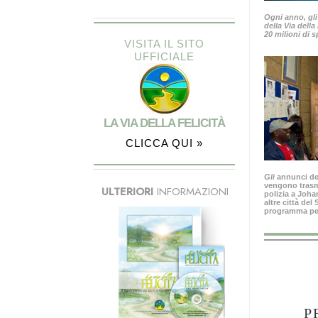
Ogni anno, gli
della Via della
20 milioni di s
VISITA IL SITO
UFFICIALE
LA VIA DELLA FELICITÀ
CLICCA QUI »
Gli
annunci del
vengono trasme
ULTERIORI
INFORMAZIONI
polizia a Joh
altre città del
programma per 
P