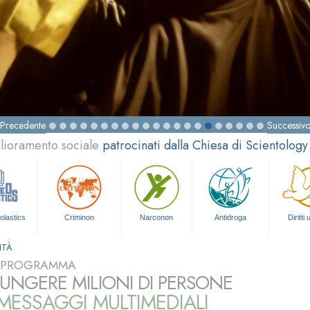
Precedente
Successiv
glioramento sociale
patrocinati dalla Chiesa di Scientology
olastics
Criminon
Narconon
Antidroga
Diritti
ITÀ
L PROGRAMMA
UNGERE MILIONI DI PERSONE
ESSAGGI MULTIMEDIALI