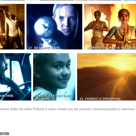
17. SII COMPETENTE
18 RISPETTA LA FEDE RELIGIOS
NON FARE
20 CERCA DI TRATTARE
GLI ALTRI...
21. FIORISCI E PROSPERA
ecetti della
Via della Felicità
è stato creato per gli schermi cinematografici e televisivi 
ente