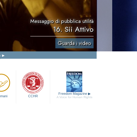
Messaggio di pubblica utilità
16. Sii Attivo
Guarda i video
o
Freedom Magazine
▶
 umani
CCHR
A Voice for Human Rights