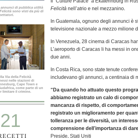
Il “Culture Palace” a Ekaterinburg in Ru
 annunci di pubblica utilità
Felicità
nell’atrio e nel mezzanino.
 Felicità sono visti da più di
pettatori.
In Guatemala, ognuno degli annunci è s
televisione nazionale a mezzo milione d
In Venezuela, 28 cinema di Caracas hann
L’aeroporto di Caracas li ha messi in on
due anni.
In Costa Rica, sono state tenute conferen
includevano gli annunci, a centinaia di m
la Via della Felicità
ssi nelle stazioni di
annesburg, Cape Town e
 Sudafrica, come parte di un
“Da quando ho attuato questo progra
limitare il crimine.
abbiamo registrato un calo di comport
mancanza di rispetto, di comportamen
21
registrato un miglioramento per quanto
tolleranza per le diversità, un interess
comprensione dell’importanza di dare 
RECETTI
Preside, Stati Uniti