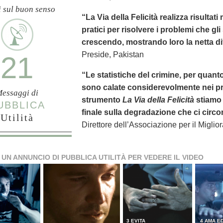
i sul buon senso
“La Via della Felicità realizza risultat
pratici per risolvere i problemi che gl
crescendo, mostrando loro la netta dif
Preside, Pakistan
21
“Le statistiche del crimine, per quanto
sono calate considerevolmente nei pr
essaggi di
strumento
La Via della Felicità
stiamo 
UBBLICA
finale sulla degradazione che ci circo
Utilità
Direttore dell’Associazione per il Miglio
 UN ANNUNCIO DI PUBBLICA UTILITÀ PER VEDERE IL VIDEO
3 EVITA
4 AMA ED