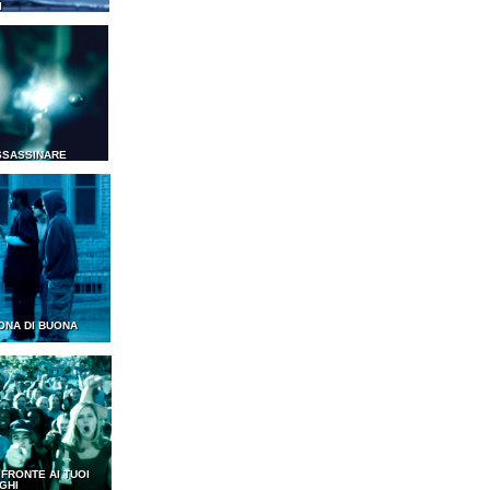
I
SSASSINARE
ONA DI BUONA
I FRONTE AI TUOI
GHI