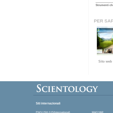
Strumenti ch
PER SAP
Sito web 
Siti internazionali
ENGLISH (US/International)
MAGYAR