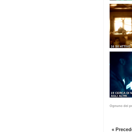
16 SII ATTIVO
19 CERCA DI 
AGLI ALTRI...
Ognuno dei pr
« Preced