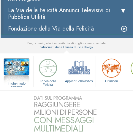
La Via della Felicità Annunci Televisivi di
Pubblica Utilità
Fondazione della Via della Felicità
Programmi globali umanitari e di miglioramento sociale
patrocinati dalla Chiesa di Scientology
▼
La Via della
Applied Scholastics
Criminon
In che modo
Felicità
aiutiamo
DATI SUL PROGRAMMA
RAGGIUNGERE
MILIONI DI PERSONE
CON MESSAGGI
MULTIMEDIALI