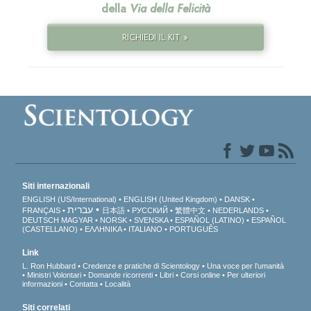
della
Via della Felicità
RICHIEDI IL KIT »
Siti internazionali
ENGLISH (US/International)
ENGLISH (United Kingdom)
DANSK
עברית
FRANÇAIS
日本語
РУССКИЙ
繁體中文
NEDERLANDS
DEUTSCH
MAGYAR
NORSK
SVENSKA
ESPAÑOL (LATINO)
ESPAÑOL
(CASTELLANO)
ΕΛΛΗΝΙΚA
ITALIANO
PORTUGUÊS
Link
L. Ron Hubbard
Credenze e pratiche di Scientology
Una voce per l’umanità
Ministri Volontari
Domande ricorrenti
Libri
Corsi online
Per ulteriori
informazioni
Contatta
Località
Siti correlati