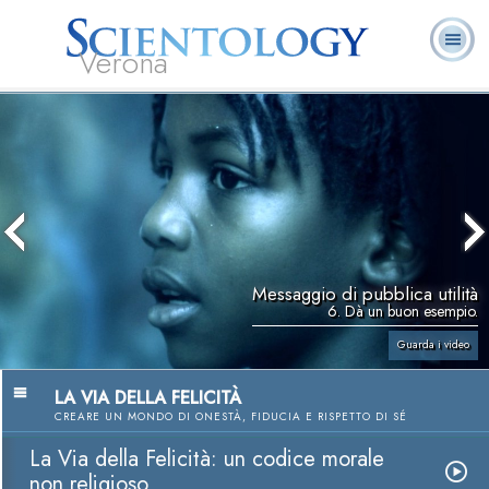
Verona
L. Ron Hubbard:
Che cos’è
Ministri
Domande
Libri
Fondatore
Scientology?
Volontari
ricorrenti
Messaggio di pubblica utilità
6. Dà un buon esempio.
Guarda i video
LA VIA DELLA FELICITÀ
CREARE UN MONDO DI ONESTÀ, FIDUCIA E RISPETTO DI SÉ
La Via della Felicità: un codice morale
non religioso