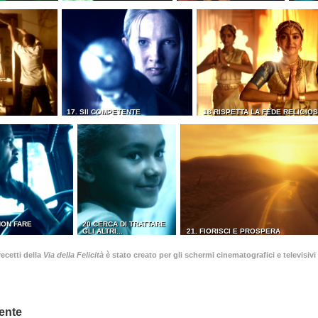
17. SII COMPETENTE
18 RISPETTA LA FEDE RELIGIOS
NON FARE
20 CERCA DI TRATTARE
GLI ALTRI...
21. FIORISCI E PROSPERA
ecetti della
Via della Felicità
è stato creato per gli schermi cinematografici e televisivi 
ente