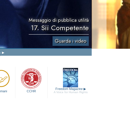
Messaggio di pubblica utilità
17. Sii Competente
Guarda i video
o
Freedom Magazine
▶
 umani
CCHR
A Voice for Human Rights