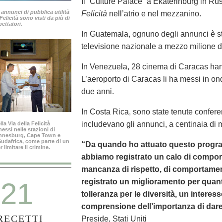
Il “Culture Palace” a Ekaterinburg in Ru
 annunci di pubblica utilità
Felicità
nell’atrio e nel mezzanino.
 Felicità sono visti da più di
pettatori.
In Guatemala, ognuno degli annunci è s
televisione nazionale a mezzo milione d
In Venezuela, 28 cinema di Caracas hann
L’aeroporto di Caracas li ha messi in on
due anni.
In Costa Rica, sono state tenute conferen
includevano gli annunci, a centinaia di m
la Via della Felicità
ssi nelle stazioni di
annesburg, Cape Town e
 Sudafrica, come parte di un
“Da quando ho attuato questo progra
limitare il crimine.
abbiamo registrato un calo di comport
mancanza di rispetto, di comportamen
21
registrato un miglioramento per quanto
tolleranza per le diversità, un interess
comprensione dell’importanza di dare 
RECETTI
Preside, Stati Uniti