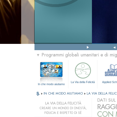
Programmi globali umanitari e di mi
▼
La Via della Felicità
Applied Sch
In che modo aiutiamo
»
IN CHE MODO AIUTIAMO
»
LA VIA DELLA FELIC
DATI SU
LA VIA DELLA FELICITÀ
RAGGI
CREARE UN MONDO DI ONESTÀ,
CON M
FIDUCIA E RISPETTO DI SÉ