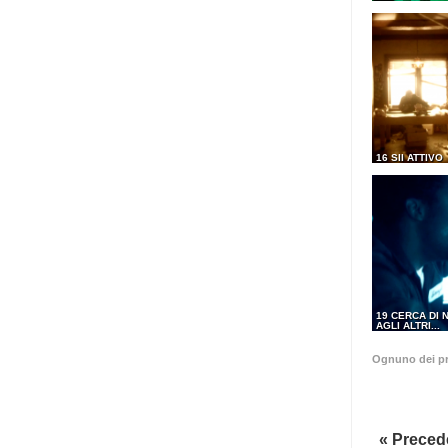
16 SII ATTIVO
19 CERCA DI 
AGLI ALTRI...
Ognuno dei pr
« Preced