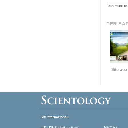
Strumenti ch
PER SAP
Sito web 
Siti internazionali
ENGLISH (US/International)
MAGYAR