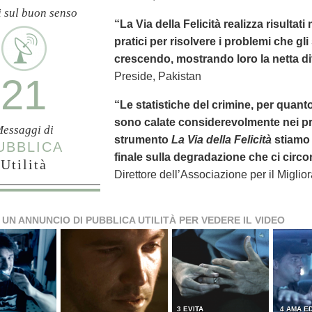
i sul buon senso
“La Via della Felicità realizza risultat
pratici per risolvere i problemi che gl
crescendo, mostrando loro la netta dif
Preside, Pakistan
21
“Le statistiche del crimine, per quanto
sono calate considerevolmente nei pr
essaggi di
strumento
La Via della Felicità
stiamo 
UBBLICA
finale sulla degradazione che ci circo
Utilità
Direttore dell’Associazione per il Miglio
 UN ANNUNCIO DI PUBBLICA UTILITÀ PER VEDERE IL VIDEO
3 EVITA
4 AMA ED