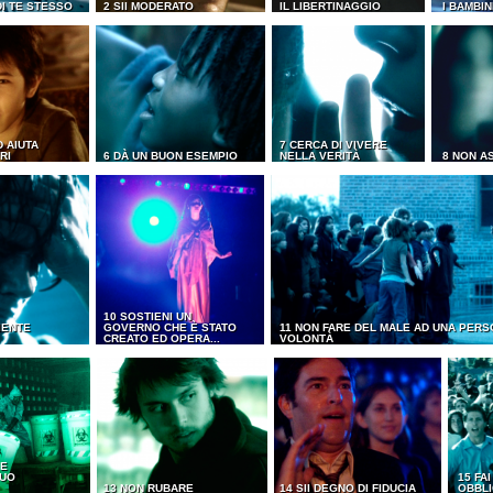
DI TE STESSO
2 SII MODERATO
IL LIBERTINAGGIO
I BAMBIN
D AIUTA
7 CERCA DI VIVERE
RI
6 DÀ UN BUON ESEMPIO
NELLA VERITÀ
8 NON A
10 SOSTIENI UN
IENTE
GOVERNO CHE È STATO
11 NON FARE DEL MALE AD UNA PERS
CREATO ED OPERA...
VOLONTÀ
 E
TUO
15 FA
13 NON RUBARE
14 SII DEGNO DI FIDUCIA
OBBLI