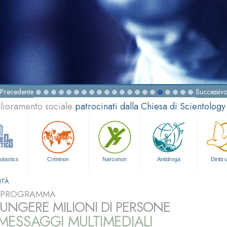
Precedente
Successiv
glioramento sociale
patrocinati dalla Chiesa di Scientology
olastics
Criminon
Narconon
Antidroga
Diritti
ITÀ
L PROGRAMMA
UNGERE MILIONI DI PERSONE
ESSAGGI MULTIMEDIALI