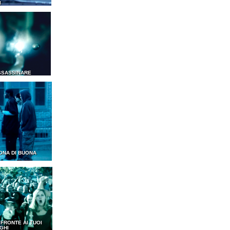
I
SSASSINARE
ONA DI BUONA
I FRONTE AI TUOI
GHI