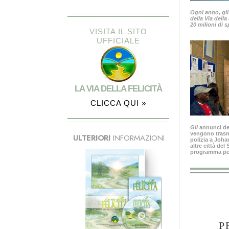
Ogni anno, gli
della Via della
20 milioni di s
VISITA IL SITO
UFFICIALE
LA VIA DELLA FELICITÀ
CLICCA QUI »
Gli
annunci del
vengono trasme
ULTERIORI
INFORMAZIONI
polizia a Joh
altre città del
programma per 
P