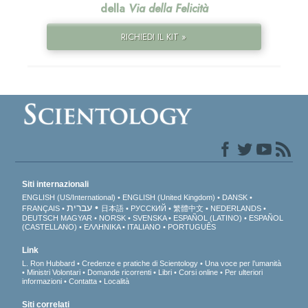
della
Via della Felicità
RICHIEDI IL KIT »
Siti internazionali
ENGLISH (US/International)
ENGLISH (United Kingdom)
DANSK
עברית
FRANÇAIS
日本語
РУССКИЙ
繁體中文
NEDERLANDS
DEUTSCH
MAGYAR
NORSK
SVENSKA
ESPAÑOL (LATINO)
ESPAÑOL
(CASTELLANO)
ΕΛΛΗΝΙΚA
ITALIANO
PORTUGUÊS
Link
L. Ron Hubbard
Credenze e pratiche di Scientology
Una voce per l’umanità
Ministri Volontari
Domande ricorrenti
Libri
Corsi online
Per ulteriori
informazioni
Contatta
Località
Siti correlati