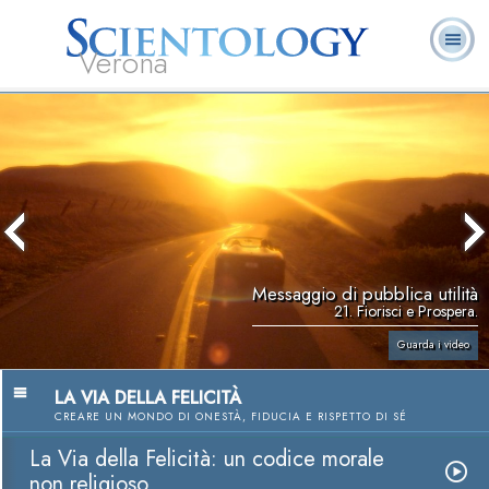
Verona
L. Ron Hubbard:
Che cos’è
Ministri
Domande
Libri
Fondatore
Scientology?
Volontari
ricorrenti
Messaggio di pubblica utilità
21. Fiorisci e Prospera.
Guarda i video
LA VIA DELLA FELICITÀ
CREARE UN MONDO DI ONESTÀ, FIDUCIA E RISPETTO DI SÉ
La Via della Felicità: un codice morale
non religioso