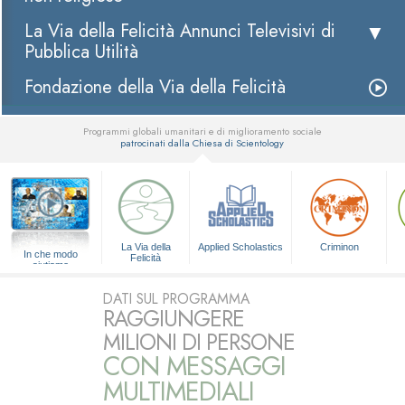
La Via della Felicità Annunci Televisivi di
Pubblica Utilità
Fondazione della Via della Felicità
Programmi globali umanitari e di miglioramento sociale
patrocinati dalla Chiesa di Scientology
▼
La Via della
Applied Scholastics
Criminon
In che modo
Felicità
aiutiamo
DATI SUL PROGRAMMA
RAGGIUNGERE
MILIONI DI PERSONE
CON MESSAGGI
MULTIMEDIALI