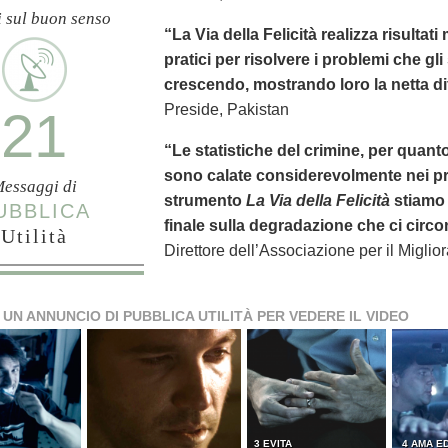
i sul buon senso
“La Via della Felicità realizza risultat
pratici per risolvere i problemi che gl
crescendo, mostrando loro la netta dif
Preside, Pakistan
21
“Le statistiche del crimine, per quanto
sono calate considerevolmente nei pr
essaggi di
strumento
La Via della Felicità
stiamo 
UBBLICA
finale sulla degradazione che ci circo
Utilità
Direttore dell’Associazione per il Miglio
 UN ANNUNCIO DI PUBBLICA UTILITÀ PER VEDERE IL VIDEO
3 EVITA
4 AMA ED