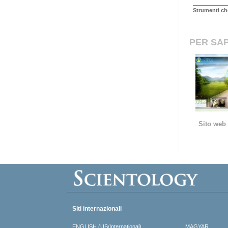
Strumenti ch
PER SAP
Sito web 
Siti internazionali
ENGLISH (US/International)
MAGYAR