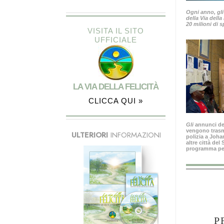
Ogni anno, gli
della Via della
20 milioni di s
VISITA IL SITO
UFFICIALE
LA VIA DELLA FELICITÀ
CLICCA QUI »
Gli
annunci del
vengono trasme
ULTERIORI
INFORMAZIONI
polizia a Joh
altre città del
programma per 
P