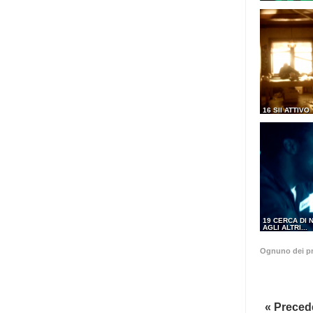
16 SII ATTIVO
19 CERCA DI 
AGLI ALTRI...
Ognuno dei pr
« Preced