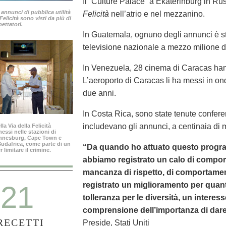
Il “Culture Palace” a Ekaterinburg in Ru
 annunci di pubblica utilità
Felicità
nell’atrio e nel mezzanino.
 Felicità sono visti da più di
pettatori.
In Guatemala, ognuno degli annunci è s
televisione nazionale a mezzo milione d
In Venezuela, 28 cinema di Caracas hann
L’aeroporto di Caracas li ha messi in on
due anni.
In Costa Rica, sono state tenute conferen
includevano gli annunci, a centinaia di m
la Via della Felicità
ssi nelle stazioni di
annesburg, Cape Town e
 Sudafrica, come parte di un
“Da quando ho attuato questo progra
limitare il crimine.
abbiamo registrato un calo di comport
mancanza di rispetto, di comportamen
21
registrato un miglioramento per quanto
tolleranza per le diversità, un interess
comprensione dell’importanza di dare 
RECETTI
Preside, Stati Uniti