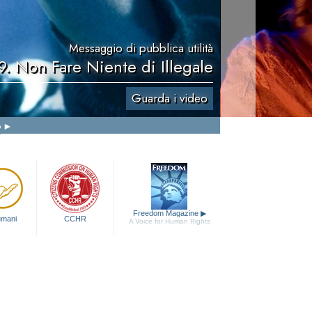
Messaggio di pubblica utilità
9. Non Fare Niente di Illegale
Guarda i video
o
Freedom Magazine
▶
 umani
CCHR
A Voice for Human Rights