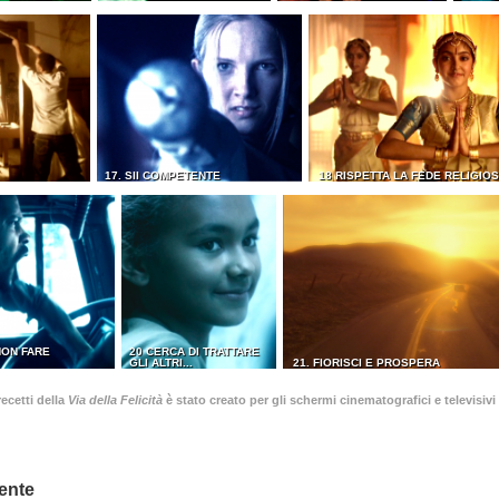
17. SII COMPETENTE
18 RISPETTA LA FEDE RELIGIOS
NON FARE
20 CERCA DI TRATTARE
GLI ALTRI...
21. FIORISCI E PROSPERA
ecetti della
Via della Felicità
è stato creato per gli schermi cinematografici e televisivi 
ente