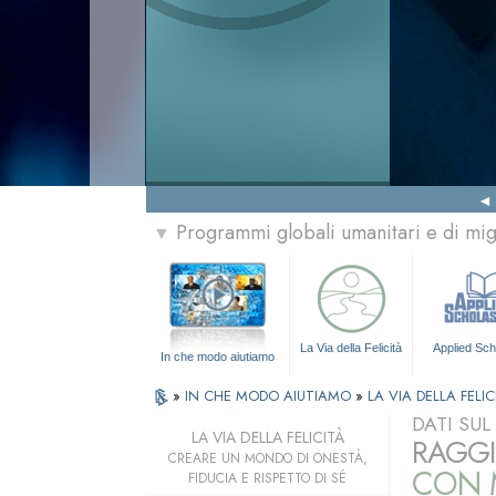
Programmi globali umanitari e di mi
▼
La Via della Felicità
Applied Sch
In che modo aiutiamo
»
IN CHE MODO AIUTIAMO
»
LA VIA DELLA FELIC
DATI SU
LA VIA DELLA FELICITÀ
RAGGI
CREARE UN MONDO DI ONESTÀ,
CON M
FIDUCIA E RISPETTO DI SÉ