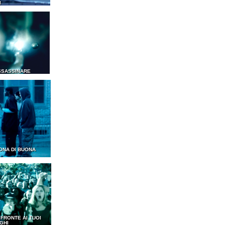
I
SSASSINARE
ONA DI BUONA
I FRONTE AI TUOI
GHI