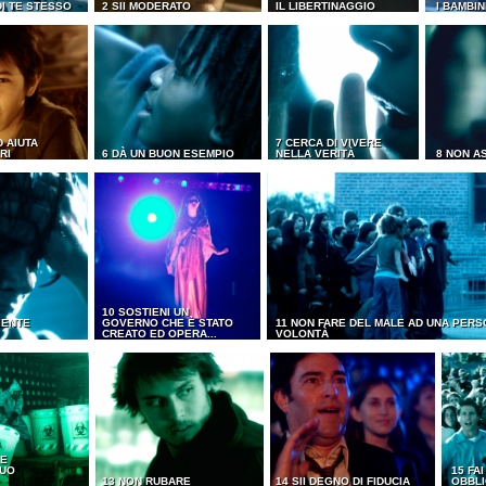
DI TE STESSO
2 SII MODERATO
IL LIBERTINAGGIO
I BAMBIN
D AIUTA
7 CERCA DI VIVERE
RI
6 DÀ UN BUON ESEMPIO
NELLA VERITÀ
8 NON A
10 SOSTIENI UN
IENTE
GOVERNO CHE È STATO
11 NON FARE DEL MALE AD UNA PERS
CREATO ED OPERA...
VOLONTÀ
 E
TUO
15 FA
13 NON RUBARE
14 SII DEGNO DI FIDUCIA
OBBLI