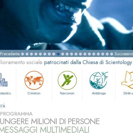
Precedente
Successiv
glioramento sociale
patrocinati dalla Chiesa di Scientology
olastics
Criminon
Narconon
Antidroga
Diritti
ITÀ
L PROGRAMMA
UNGERE MILIONI DI PERSONE
ESSAGGI MULTIMEDIALI